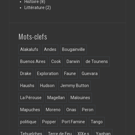
Histoire
(8)
Littérature
(2)
Mots-clefs
Alakalufs
Andes
Bougainville
Buenos Aires
Cook
Darwin
de Tounens
Drake
Exploration
Faune
Guevara
Haushs
Hudson
Jemmy Button
La Pérouse
Magellan
Malouines
Mapuches
Moreno
Onas
Peron
politique
Popper
Port Famine
Tango
Tehuelches
Terre de Feu
XIXe s.
Yaghan